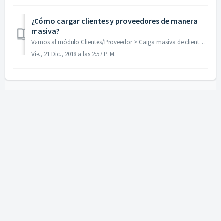
¿Cómo cargar clientes y proveedores de manera
masiva?
Vamos al módulo Clientes/Proveedor > Carga masiva de cliente/proveedor En este tutorial aprenderás a cargar tu listado de clientes y proveedores de m...
Vie., 21 Dic., 2018 a las 2:57 P. M.